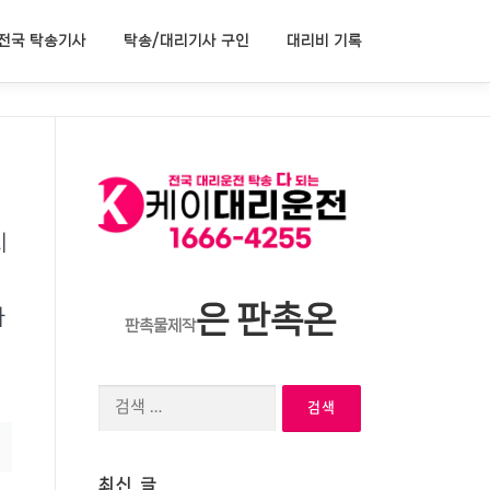
전국 탁송기사
탁송/대리기사 구인
대리비 기록
지
은 판촉온
하
판촉물제작
검
색:
최신 글