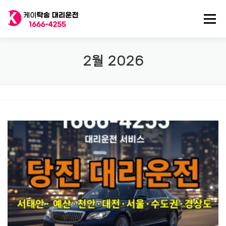
내
용
메뉴
으
로
바
로
전국 대리운전
법인대리운전
전국 탁송기사
2월 2026
가
기
탁송/대리기사 구인
대리비 기록