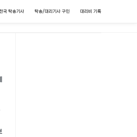
전국 탁송기사
탁송/대리기사 구인
대리비 기록
계
보