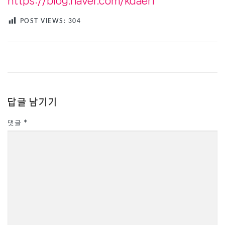
https://blog.naver.com/kdaeri
POST VIEWS:
304
답글 남기기
댓글
*