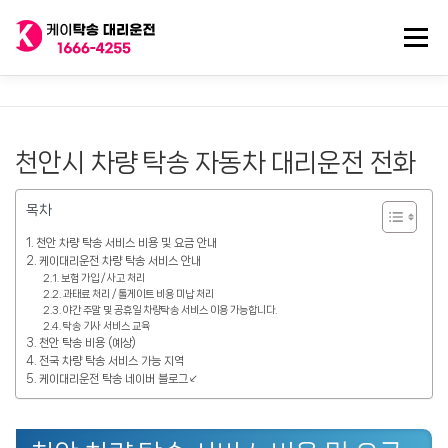
내
용
메뉴
으
로
바
로
전국 대리운전
법인대리운전
전국 탁송기사
가
기
천안시 차량 탁송 자동차 대리운전 전화
탁송/대리기사 구인
대리비 기록
목차
천안 차량 탁송 서비스 비용 및 요금 안내
케이대리운전 차량 탁송 서비스 안내
보험 가입 / 사고 처리
과태료 처리 / 톨게이트 비용 미납 처리
야간 주말 및 공휴일 차량탁송 서비스 이용 가능합니다.
탁송 기사 서비스 교육
천안 탁송 비용 (예상)
전국 차량 탁송 서비스 가능 지역
케이대리운전 탁송 네이버 블로그↙