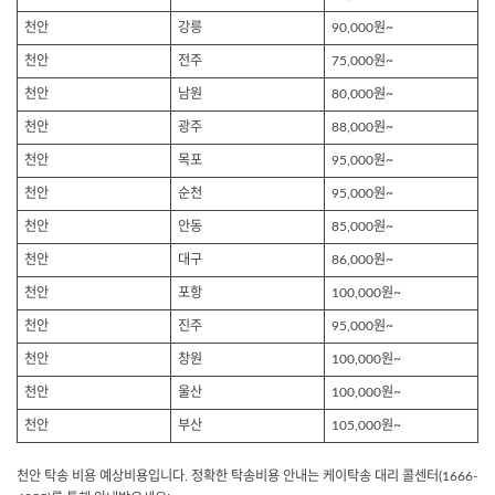
천안
강릉
90,000원~
천안
전주
75,000원~
천안
남원
80,000원~
천안
광주
88,000원~
천안
목포
95,000원~
천안
순천
95,000원~
천안
안동
85,000원~
천안
대구
86,000원~
천안
포항
100,000원~
천안
진주
95,000원~
천안
창원
100,000원~
천안
울산
100,000원~
천안
부산
105,000원~
천안 탁송 비용 예상비용입니다. 정확한 탁송비용 안내는 케이탁송 대리 콜센터(1666-