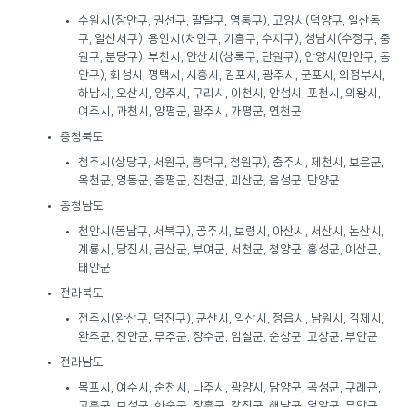
수원시(장안구, 권선구, 팔달구, 영통구), 고양시(덕양구, 일산동
구, 일산서구), 용인시(처인구, 기흥구, 수지구), 성남시(수정구, 중
원구, 분당구), 부천시, 안산시(상록구, 단원구), 안양시(만안구, 동
안구), 화성시, 평택시, 시흥시, 김포시, 광주시, 군포시, 의정부시,
하남시, 오산시, 양주시, 구리시, 이천시, 안성시, 포천시, 의왕시,
여주시, 과천시, 양평군, 광주시, 가평군, 연천군
충청북도
청주시(상당구, 서원구, 흥덕구, 청원구), 충주시, 제천시, 보은군,
옥천군, 영동군, 증평군, 진천군, 괴산군, 음성군, 단양군
충청남도
천안시(동남구, 서북구), 공주시, 보령시, 아산시, 서산시, 논산시,
계룡시, 당진시, 금산군, 부여군, 서천군, 청양군, 홍성군, 예산군,
태안군
전라북도
전주시(완산구, 덕진구), 군산시, 익산시, 정읍시, 남원시, 김제시,
완주군, 진안군, 무주군, 장수군, 임실군, 순창군, 고창군, 부안군
전라남도
목포시, 여수시, 순천시, 나주시, 광양시, 담양군, 곡성군, 구례군,
고흥군, 보성군, 화순군, 장흥군, 강진군, 해남군, 영암군, 무안군,