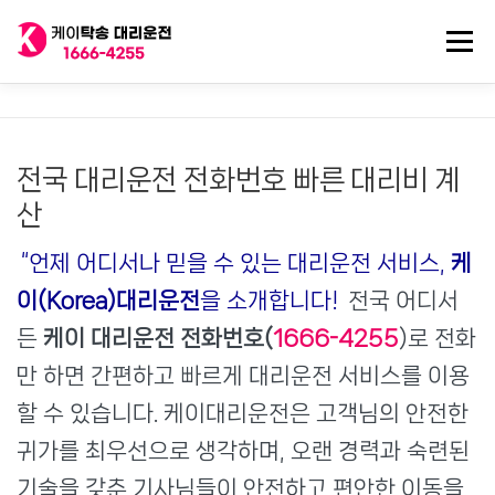
내
용
메뉴
으
로
바
로
전국 대리운전
법인대리운전
전국 탁송기사
가
기
전국 대리운전 전화번호 빠른 대리비 계
탁송/대리기사 구인
대리비 기록
산
“언제 어디서나 믿을 수 있는 대리운전 서비스,
케
이(Korea)대리운전
을 소개합니다!
전국 어디서
든
케이 대리운전 전화번호(
1666-4255
)로 전화
만 하면 간편하고 빠르게 대리운전 서비스를 이용
할 수 있습니다. 케이대리운전은 고객님의 안전한
귀가를 최우선으로 생각하며, 오랜 경력과 숙련된
기술을 갖춘 기사님들이 안전하고 편안한 이동을