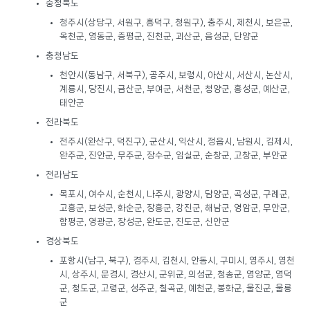
충청북도
청주시(상당구, 서원구, 흥덕구, 청원구), 충주시, 제천시, 보은군,
옥천군, 영동군, 증평군, 진천군, 괴산군, 음성군, 단양군
충청남도
천안시(동남구, 서북구), 공주시, 보령시, 아산시, 서산시, 논산시,
계룡시, 당진시, 금산군, 부여군, 서천군, 청양군, 홍성군, 예산군,
태안군
전라북도
전주시(완산구, 덕진구), 군산시, 익산시, 정읍시, 남원시, 김제시,
완주군, 진안군, 무주군, 장수군, 임실군, 순창군, 고창군, 부안군
전라남도
목포시, 여수시, 순천시, 나주시, 광양시, 담양군, 곡성군, 구례군,
고흥군, 보성군, 화순군, 장흥군, 강진군, 해남군, 영암군, 무안군,
함평군, 영광군, 장성군, 완도군, 진도군, 신안군
경상북도
포항시(남구, 북구), 경주시, 김천시, 안동시, 구미시, 영주시, 영천
시, 상주시, 문경시, 경산시, 군위군, 의성군, 청송군, 영양군, 영덕
군, 청도군, 고령군, 성주군, 칠곡군, 예천군, 봉화군, 울진군, 울릉
군