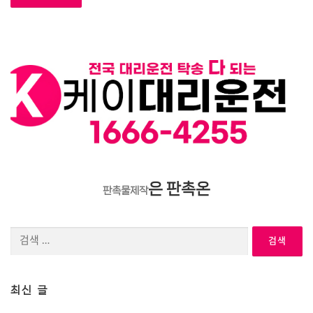
은 판촉온
판촉물제작
검
색:
최신 글