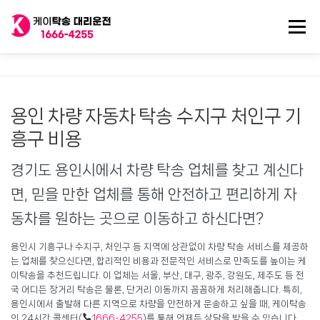
내
용
메뉴
으
로
바
로
전국 대리운전
법인대리운전
전국 탁송기사
가
기
용인 차량 자동차 탁송 수지구 처인구 기
탁송/대리기사 구인
대리비 기록
흥구 비용
경기도 용인시에서 차량 탁송 업체를 찾고 계신다
면, 믿을 만한 업체를 통해 안전하고 편리하게 자
동차를 원하는 곳으로 이동하고 하신다면?
용인시 기흥구나 수지구, 처인구 등 지역에 상관없이 차량 탁송 서비스를 제공하
는 업체를 찾으신다면, 합리적인 비용과 전문적인 서비스로 만족도를 높이는 케
이탁송을 추천드립니다. 이 업체는 서울, 부산, 대구, 광주, 강원도, 제주도 등 전
국 어디든 장거리 탁송은 물론, 단거리 이동까지 꼼꼼하게 처리해줍니다. 특히,
용인시에서 출발해 다른 지역으로 차량을 안전하게 운송하고 싶을 때, 케이탁송
의 24시간 콜센터(
1666-4255
)를 통해 언제든 상담을 받을 수 있습니다.