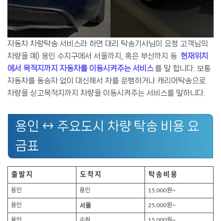
자동차 차량탁송 서비스라 하면 대리 탁송기사님이 요청 고객님의
차량을 예) 용인 수지구에서 서울까지, 혹은 부산까지 등
현재위치
에서 목적지까지 자동차를 이동시켜주는 서비스
를 말 합니다. 보통
자동차를 동승자 없이 대신해서 차를 운행하거나 캐리어탁송으로
차량을 싣고목적지까지 차량을 이동시켜주는 서비스를 말하니다.
용인 ↔ 주요도시 차량 탁송 비용 요
금표
출발지
도착지
탁송비용
용인
용인
15,000원~
용인
서울
25,000원~
용인
수원
15,000원~