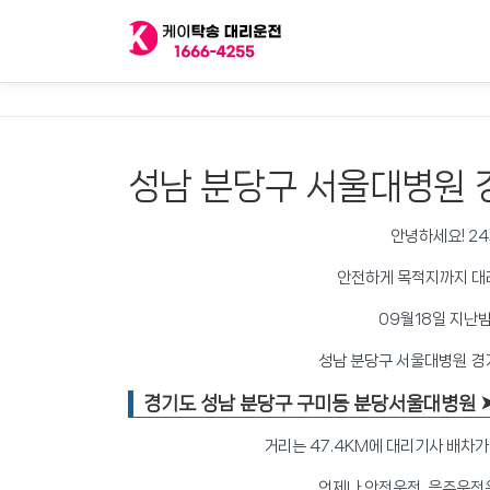
내
용
으
로
바
로
가
성남 분당구 서울대병원 
기
안녕하세요! 2
안전하게 목적지까지 대
09월18일 지난밤
성남 분당구 서울대병원 경
경기도 성남
분당구
구미동 분당서울대병원 
거리는 47.4KM에 대리기사 배차
언제나 안전운전, 음주운전