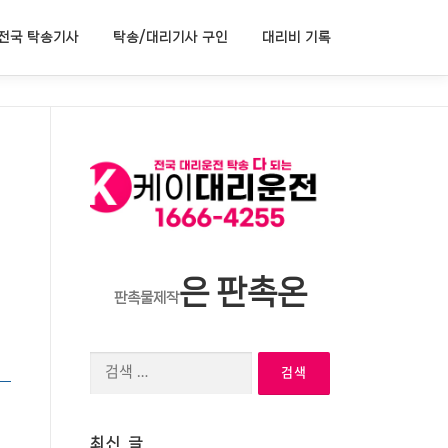
전국 탁송기사
탁송/대리기사 구인
대리비 기록
은 판촉온
판촉물제작
검
색:
최신 글