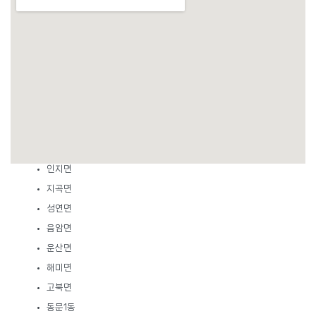
대산읍
부석면
팔봉면
인지면
지곡면
성연면
음암면
운산면
해미면
고북면
동문1동