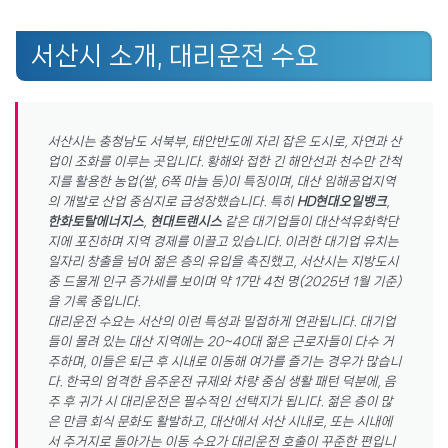
서산시 소개, 대리운전 수요
서산시는 충청남도 서북부, 태안반도에 자리 잡은 도시로, 자연과 산
업이 조화를 이루는 곳입니다. 황해와 접한 긴 해안선과 천수만 간척
지를 활용한 농업(쌀, 6쪽 마늘 등)이 특징이며, 대산 임해공업지역
의 개발로 산업 중심지로 급성장했습니다. 특히
HD현대오일뱅크
,
한화토탈에너지스
,
현대트랜시스
같은 대기업들이 대산석유화학단
지에 포진하며 지역 경제를 이끌고 있습니다. 이러한 대기업 유치는
일자리 창출을 넘어 젊은 층의 유입을 촉진했고, 서산시는 지방도시
중 드물게 인구 증가세를 보이며 약 17만 4천 명(2025년 1월 기준)
을 기록 중입니다.
대리운전 수요는 서산의 이런 특성과 밀접하게 연관됩니다. 대기업
들이 몰려 있는 대산 지역에는 20~40대 젊은 근로자들이 다수 거
주하며, 이들은 퇴근 후 시내로 이동해 여가를 즐기는 경우가 많습니
다. 한국의 엄격한 음주운전 규제와 차량 중심 생활 패턴 덕분에, 음
주 후 귀가 시 대리운전은 필수적인 선택지가 됩니다. 젊은 층이 많
은 만큼 회식 문화도 활발하고, 대산에서 서산 시내로, 또는 시내에
서 주거지로 돌아가는 이동 수요가 대리운전 호출이 꾸준한 편입니