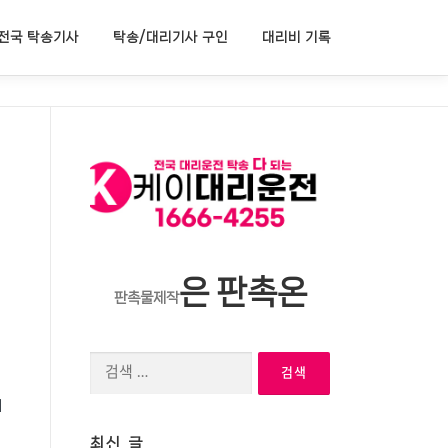
전국 탁송기사
탁송/대리기사 구인
대리비 기록
은 판촉온
판촉물제작
검
색:
리
최신 글