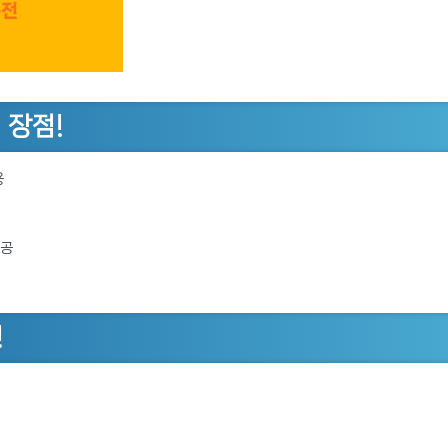
 장점!
용
제공
!