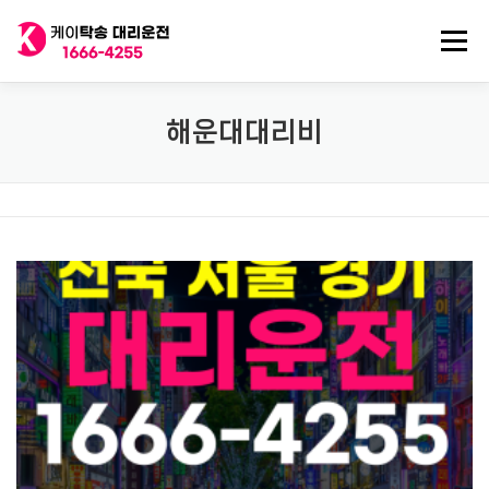
내
용
메뉴
으
로
바
로
전국 대리운전
법인대리운전
전국 탁송기사
해운대대리비
가
기
탁송/대리기사 구인
대리비 기록