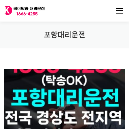
내
용
메뉴
으
로
바
로
전국 대리운전
법인대리운전
전국 탁송기사
포항대리운전
가
기
탁송/대리기사 구인
대리비 기록