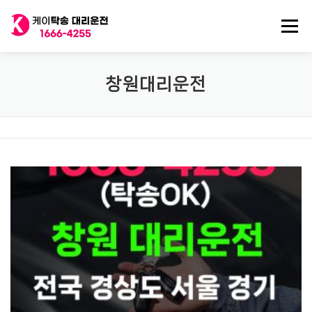
내
용
메뉴
으
로
바
로
전국 대리운전
법인대리운전
전국 탁송기사
창원대리운전
가
기
탁송/대리기사 구인
대리비 기록