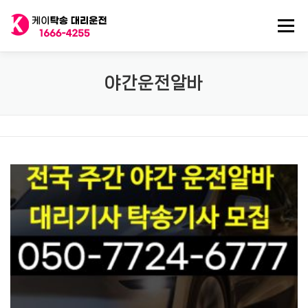
내
용
메뉴
으
로
바
로
전국 대리운전
법인대리운전
전국 탁송기사
야간운전알바
가
기
탁송/대리기사 구인
대리비 기록