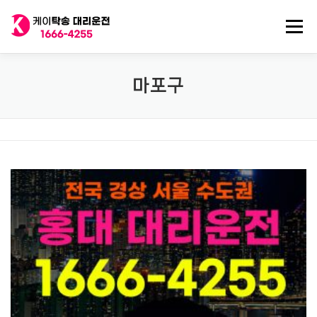
내
용
메뉴
으
로
바
로
전국 대리운전
법인대리운전
전국 탁송기사
마포구
가
기
탁송/대리기사 구인
대리비 기록