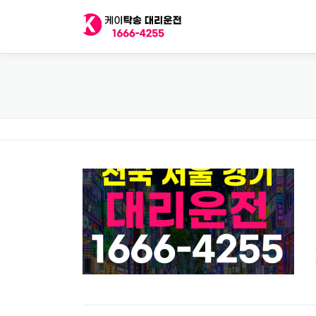
내
용
으
로
바
로
가
기