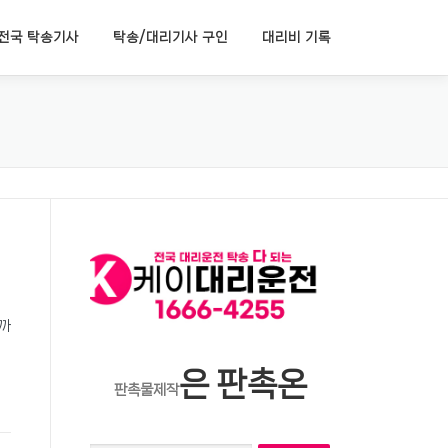
전국 탁송기사
탁송/대리기사 구인
대리비 기록
송까
은 판촉온
판촉물제작