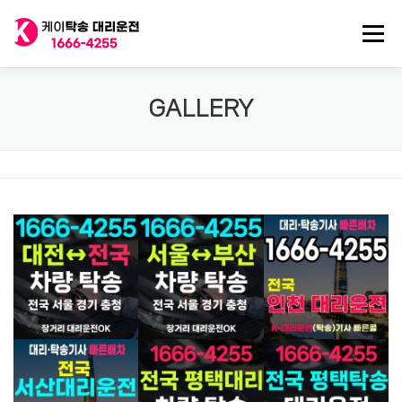
내
용
메뉴
으
로
바
로
전국 대리운전
법인대리운전
전국 탁송기사
GALLERY
가
기
탁송/대리기사 구인
대리비 기록