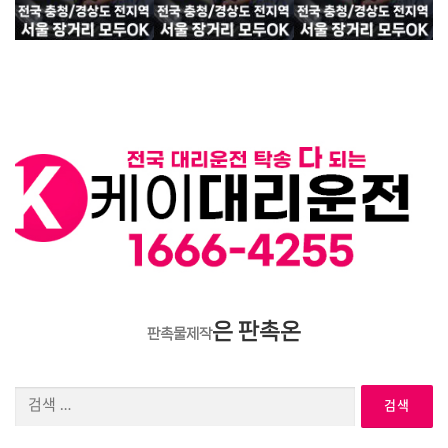
은 판촉온
판촉물제작
검
색: