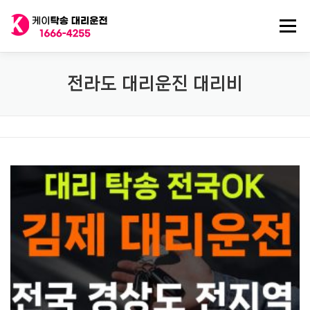
내
용
메뉴
으
로
바
로
전국 대리운전
법인대리운전
전국 탁송기사
전라도 대리운진 대리비
가
기
탁송/대리기사 구인
대리비 기록