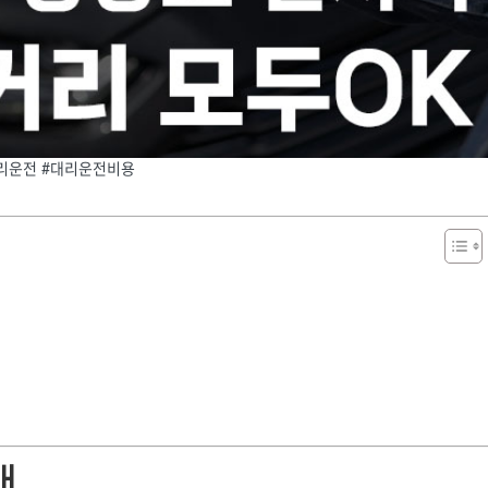
리운전 #대리운전비용
개