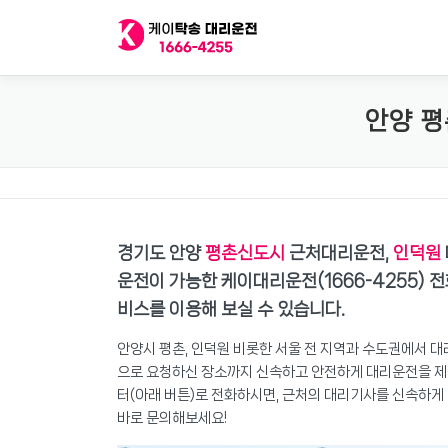
내
용
으
로
바
안양 평
로
가
기
경기도 안양
평촌신도시
근처대리운전,
인덕원
운전이 가능한 케이대리운전(1666-4255)
비스를 이용해 보실 수 있습니다.
안양시 평촌, 인덕원 비롯한 서울 전 지역과 수도권에서 
으로 요청하신 장소까지 신속하고 안전하게 대리운전을 제
터(아래 버튼)로 전화하시면, 근처의 대리기사를 신속하
바로 문의해보세요!