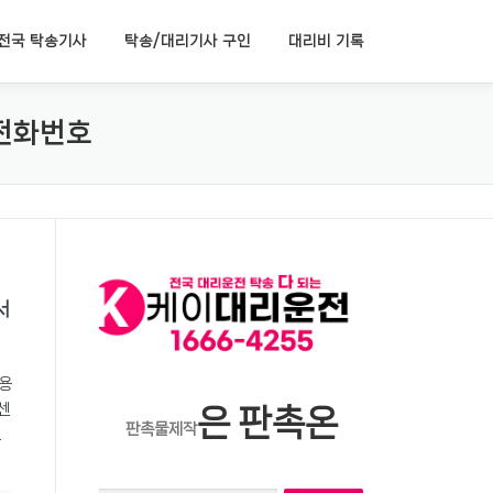
전국 탁송기사
탁송/대리기사 구인
대리비 기록
 전화번호
서
비용
센
은 판촉온
판촉물제작
로