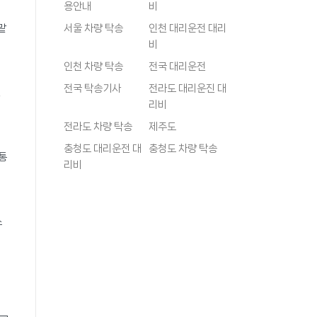
용안내
비
맡
서울 차량 탁송
인천 대리운전 대리
비
인천 차량 탁송
전국 대리운전
전국 탁송기사
전라도 대리운진 대
,
리비
전라도 차량 탁송
제주도
충청도 대리운전 대
충청도 차량 탁송
통
리비
스