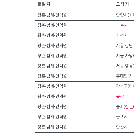
출발지
도착지
평촌·범계·인덕원
안양시(시
군포시
평촌·범계·인덕원
평촌·범계·인덕원
과천시
강남
평촌·범계·인덕원
서울
평촌·범계·인덕원
서울 사당
평촌·범계·인덕원
서울 영등
평촌·범계·인덕원
홍대입구
평촌·범계·인덕원
강북구(미
용산구
평촌·범계·인덕원
잠실
평촌·범계·인덕원
송파(
)
평촌·범계·인덕원
군포시
평촌·범계·인덕원
안산시