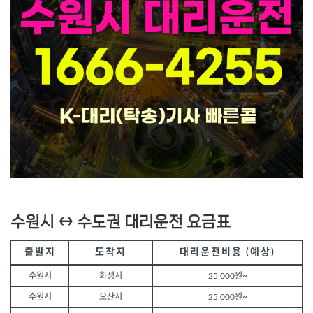
수원시 ↔ 수도권 대리운전 요금표
출발지
도착지
대리운전비용 (예상)
수원시
화성시
25,000원~
수원시
오산시
25,000원~