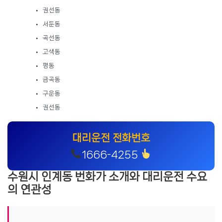
권선동
서둔동
곡선동
고색동
평동
금곡동
구운동
권선동
대리운전 전화번호
1666-4255
수원시 인계동 번화가 소개와 대리운전 수요
의 연관성