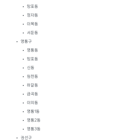
망포동
정자동
이목동
서둔동
영통구
영통동
망포동
신동
원천동
하갈동
금곡동
이의동
영통1동
영통2동
영통3동
권선구