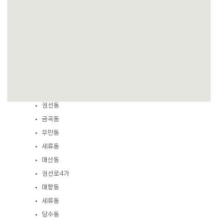
팔달구
팔달동
인계동
권선동
금곡동
우만동
세류동
매산동
권선로4가
매향동
세류동
당수동