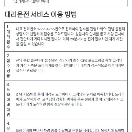
대리운전 수요와의 연관성
대리운전 서비스 이용 방법
1.
대표 전화번호 1666-4255번으로 전화하여 접수를 진행하세요. 전남 콜센터
대
상담사가 친절하게 접수를 도와드립니다. 상담사의 안내를 받고 차량 근처에
리
서 편안하게 기다리시면 됩니다. 미리 20분~30분 전에 접수하면 대기 시간
접
을 줄일 수 있습니다.
수
2.
접
전남 통합 콜센터에 접수되면, 상담사가 최신 GPS 프로그램을 통해 고객님
수
과 가장 가까운 드라이버를 찾아 배차합니다. 배차가 성공적으로 이루어지면
성
접수가 완료됩니다.
공
3.
드
라
GPS 시스템을 통해 배정된 드라이버가 고객님의 위치로 이동합니다. 드라이
이
버가 도착하기 전, 고객님의 정확한 위치를 묻는 전화가 올 때 안내해주시고,
버
드라이버가 도착하면 함께 출발하시면 됩니다.
대
면
4.
운
드라이버와 만나서 차량 키를 전달하고 운행을 시작합니다. 목적지에 도착하