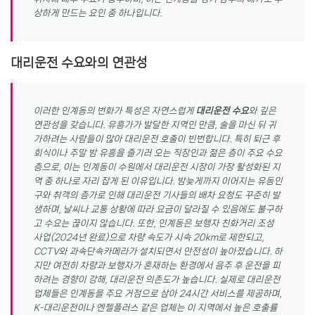
상하게 만드는 요인 중 하나입니다.
대리운전 수요와의 연관성
이러한 인계동의 번화가 특성은 자연스럽게
대리운전 수요
와 깊은
연관성을 갖습니다. 유흥가가 발달한 지역인 만큼, 술을 마신 뒤 귀
가하려는 사람들이 많아 대리운전 호출이 빈번합니다. 특히 퇴근 후
회식이나 주말 밤 유흥을 즐기러 오는 직장인과 젊은 층이 주요 수요
층으로, 이는 인계동이 수원에서 대리운전 시장이 가장 활성화된 지
역 중 하나로 자리 잡게 된 이유입니다. 밤늦게까지 이어지는 유동인
구와 취객의 증가로 인해 대리운전 기사들의 배차 요청도 꾸준히 발
생하며, 날씨나 교통 상황에 따라 요금이 달라질 수 있음에도 불구하
고 수요는 끊이지 않습니다. 또한, 인계동은 보행자 친화거리 조성
사업(2024년 완료)으로 차량 속도가 시속 20km로 제한되고,
CCTV와 과속단속카메라가 설치되면서 안전성이 높아졌습니다. 하
지만 여전히 차량과 보행자가 혼재하는 환경에서 음주 후 운전을 피
하려는 경향이 강해, 대리운전 의존도가 높습니다. 실제로 대리운전
업체들은 인계동을 주요 거점으로 삼아 24시간 서비스를 제공하며,
K-대리운전이나 엔젤플러스 같은 업체는 이 지역에서 높은 호출률