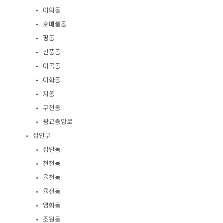
이의동
호매울동
평동
신풍동
이목동
이화동
지동
구천동
광교중앙로
장안구
장안동
천천동
율천동
율전동
영화동
조원동