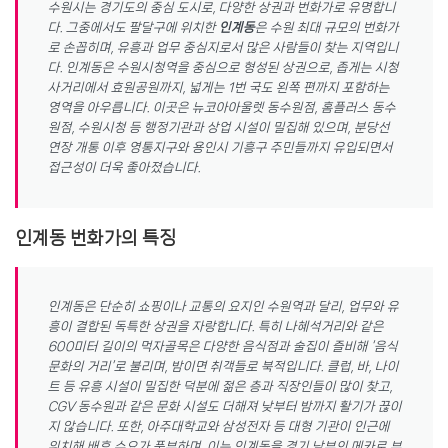
수원시는 경기도의 중심 도시로, 다양한 상권과 번화가로 유명합니
다. 그중에서도 팔달구에 위치한
인계동
은 수원 최대 규모의 번화가
로 손꼽히며, 유흥과 업무 중심지로서 많은 사람들이 찾는 지역입니
다. 인계동은 수원시청역을 중심으로 형성된 상권으로, 좁게는 시청
사거리에서 효원공원까지, 넓게는 1번 국도 왼쪽 편까지 포함하는
영역을 아우릅니다. 이곳은 뉴코아아울렛 동수원점, 홈플러스 동수
원점, 수원시청 등 행정기관과 상업 시설이 밀집해 있으며, 분당선
연장 개통 이후 영통지구와 용인시 기흥구 주민들까지 유입되면서
접근성이 더욱 좋아졌습니다.
인계동 번화가의 특징
인계동은 단순히 쇼핑이나 교통의 요지인 수원역과 달리, 업무와 유
흥이 결합된 독특한 상권을 자랑합니다. 특히 나혜석거리와 같은
600미터 길이의 먹자골목은 다양한 음식점과 술집이 즐비해 ‘음식
문화의 거리’로 불리며, 밤이면 취객들로 북적입니다. 클럽, 바, 나이
트 등 유흥 시설이 밀집한 덕분에 젊은 층과 직장인들이 많이 찾고,
CGV 동수원과 같은 문화 시설도 더해져 낮부터 밤까지 활기가 끊이
지 않습니다. 또한, 아주대학교와 삼성전자 등 대형 기관이 인근에
위치해 배후 수요가 풍부하며, 이는 인계동을 경기 남부의 메카로 부