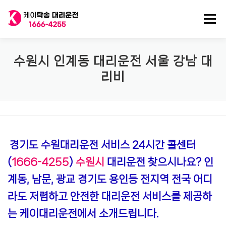
내
용
메뉴
으
로
바
로
전국 대리운전
법인대리운전
전국 탁송기사
수원시 인계동 대리운전 서울 강남 대
가
리비
기
탁송/대리기사 구인
대리비 기록
경기도 수원대리운전 서비스 24시간 콜센터
(
1666-4255
)
수원시
대리운전 찾으시나요? 인
계동, 남문, 광교 경기도 용인등 전지역 전국 어디
라도 저렴하고 안전한 대리운전 서비스를 제공하
는 케이대리운전에서 소개드립니다.