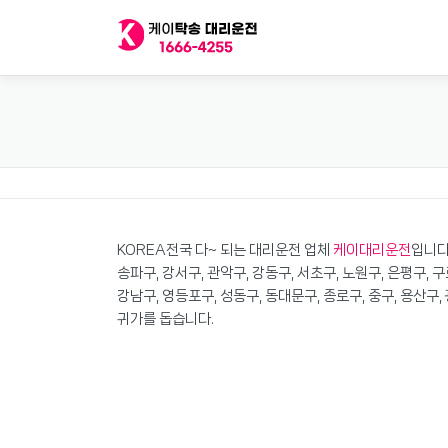
내
용
으
로
바
로
가
기
KOREA전국 다~ 되는 대리운전 업체
케이대리운전
입니다
송파구, 강서구, 관악구, 강동구, 서초구, 노원구, 은평구, 구
강남구, 영등포구, 성동구, 동대문구, 종로구, 중구, 용산
귀가를 돕습니다.