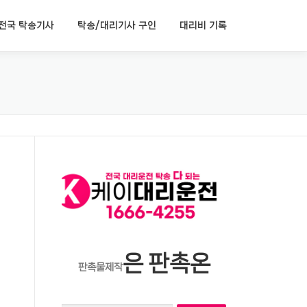
전국 탁송기사
탁송/대리기사 구인
대리비 기록
은 판촉온
판촉물제작