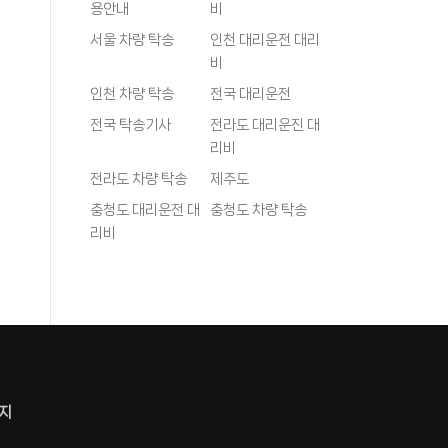
용안내
비
서울 차량 탁송
인천 대리운전 대리
비
인천 차량 탁송
전국 대리운전
전국 탁송기사
전라도 대리운진 대
리비
전라도 차량 탁송
제주도
충청도 대리운전 대
충청도 차량 탁송
리비
지