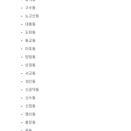
구수동
노고산동
대흥동
도화동
동교동
마포동
망원동
상암동
서교동
성산동
신공덕동
신수동
신정동
염리동
용강동
중동