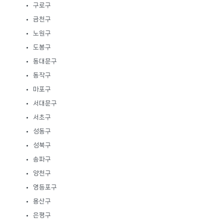
구로구
금천구
노원구
도봉구
동대문구
동작구
마포구
서대문구
서초구
성동구
성북구
송파구
양천구
영등포구
용산구
은평구