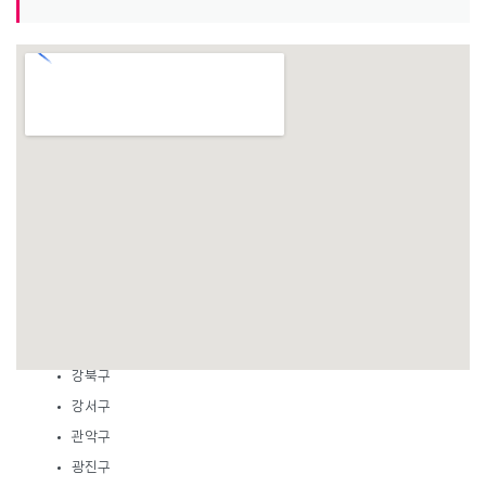
서울시 대리운전 서비스 지역
강남구
강동구
강북구
강서구
관악구
광진구