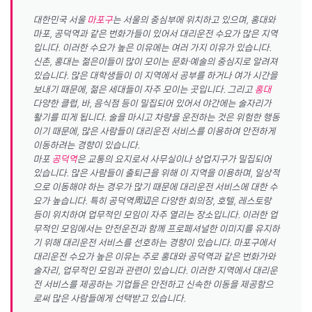
대한민국 서울
마포구
는 서울의 중심부에 위치하고 있으며, 홍대와
마포, 공덕역과 같은 번화가들이 있어서 대리운전 수요가 많은 지역
입니다. 이러한 수요가 높은 이유에는 여러 가지 이유가 있습니다.
신촌, 홍대는 젊은이들이 많이 모이는 문화·예술의 중심지로 알려져
있습니다. 많은 대학생들이 이 지역에서 공부를 하거나 여가 시간을
보내기 때문에, 젊은 세대들이 자주 모이는 곳입니다. 그리고
홍대
다양한 클럽, 바, 음식점 등이 밀집되어 있어서 야간에는 술자리가
활기를 띠게 됩니다. 술을 마시고 차량을 운전하는 것은 위험한 행동
이기 때문에, 많은 사람들이 대리운전 서비스를 이용하여 안전하게
이동하려는 경향이 있습니다.
마포
공덕역
은 교통의 요지로서 사무실이나 상업지구가 밀집되어
있습니다. 많은 사람들이 출퇴근을 위해 이 지역을 이용하며, 일상적
으로 이동해야 하는 경우가 많기 때문에 대리운전 서비스에 대한 수
요가 높습니다. 특히 공덕역周辺은 다양한 회의장, 호텔, 레스토랑
등이 위치하여 업무적인 모임이 자주 열리는 장소입니다. 이러한 업
무적인 모임에서는 안전운전과 함께 프로페셔널한 이미지를 유지하
기 위해 대리운전 서비스를 선호하는 경향이 있습니다. 마포구에서
대리운전 수요가 높은 이유는 주로 홍대와 공덕역과 같은 번화가와
술자리, 업무적인 모임과 관련이 있습니다. 이러한 지역에서 대리운
전 서비스를 제공하는 기업들은 안전하고 신속한 이동을 제공함으
로써 많은 사람들에게 선택받고 있습니다.