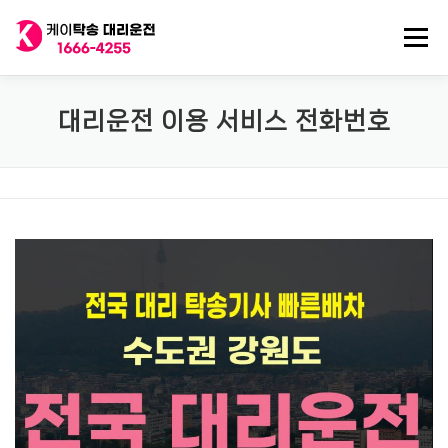
내
용
메뉴
으
로
바
로
전국 대리운전
법인대리운전
전국 탁송기사
대리운전 이용 서비스 전화번호
가
기
탁송/대리기사 구인
대리비 기록