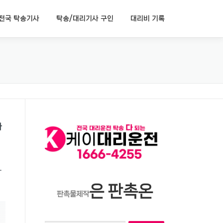
전국 탁송기사
탁송/대리기사 구인
대리비 기록
빠
까
은 판촉온
판촉물제작