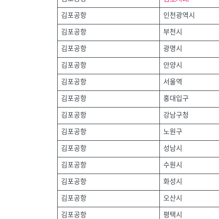
김포공항
인천광역시
김포공항
부천시
김포공항
광명시
김포공항
안양시
김포공항
서울역
김포공항
홍대입구
김포공항
강남구청
김포공항
노원구
김포공항
성남시
김포공항
수원시
김포공항
화성시
김포공항
오산시
김포공항
평택시