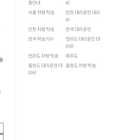
용안내
비
서울 차량 탁송
인천 대리운전 대리
비
,
인천 차량 탁송
전국 대리운전
전국 탁송기사
전라도 대리운진 대
리비
전라도 차량 탁송
제주도
통
충청도 대리운전 대
충청도 차량 탁송
리비
스